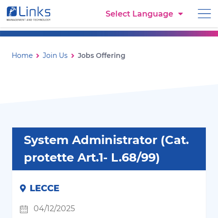
Torna alla homepage
Select Language
Vai al menu di navigazione
Vai ai contenuti
Vai al footer
Jobs Offering
Ti trovi in:
Home
Join Us
Jobs Offering
System Administrator (Cat.
protette Art.1- L.68/99)
LECCE
04/12/2025