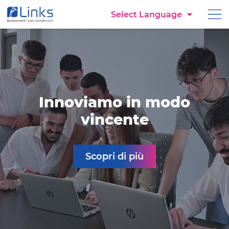
Torna alla homepage
Select Language
Vai al menu di navigazione
Vai ai contenuti
Home
Vai al footer
Innoviamo in modo
vincente
Scopri di più