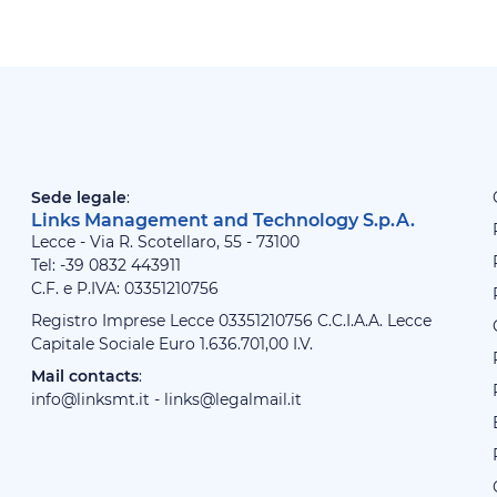
Sede legale
:
Links Management and Technology S.p.A.
Lecce - Via R. Scotellaro, 55 - 73100
Tel: -39
0832 443911
C.F. e P.IVA: 03351210756
Registro Imprese Lecce 03351210756 C.C.I.A.A. Lecce
Capitale Sociale Euro 1.636.701,00 I.V.
Mail contacts
:
info@linksmt.it
-
links@legalmail.it