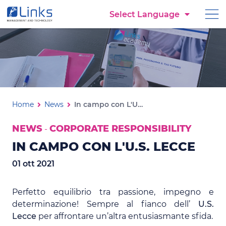
Torna alla homepage
Select Language
Vai al menu di navigazione
Vai ai contenuti
Vai al footer
In campo con L'U.S.Lecce
Ti trovi in:
Home
News
In campo con L'U.S.Lecce
NEWS
CORPORATE RESPONSIBILITY
-
IN CAMPO CON L'U.S. LECCE
01 ott 2021
Perfetto equilibrio tra passione, impegno e
determinazione! Sempre al fianco dell’
U.S.
Lecce
per affrontare un’altra entusiasmante sfida.