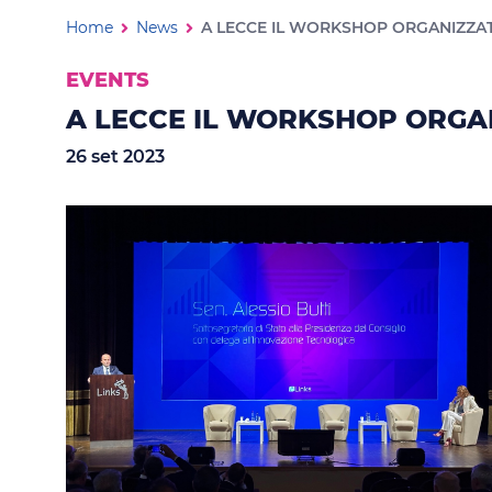
A LECCE IL WORKSHOP ORGAN
Ti trovi in:
Home
News
EVENTS
A LECCE IL WORKSHOP ORGANI
26 set 2023