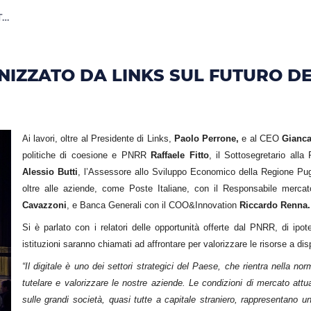
IZZATO DA LINKS SUL FUTUR
A LECCE IL WORKSHOP ORGANIZZATO DA LINKS SUL FUTURO DEL DIGITALE IN ITALIA
ZZATO DA LINKS SUL FUTURO DEL 
Ai lavori, oltre al Presidente di Links,
Paolo Perrone,
e al CEO
Gianca
politiche di coesione e PNRR
Raffaele Fitto
, il Sottosegretario all
Alessio Butti
, l’Assessore allo Sviluppo Economico della Regione Pu
oltre alle aziende, come Poste Italiane, con il Responsabile merc
Cavazzoni
, e Banca Generali con il COO&Innovation
Riccardo Renna.
Si è parlato con i relatori delle opportunità offerte dal PNRR, di ip
istituzioni saranno chiamati ad affrontare per valorizzare le risorse a dis
“Il digitale è uno dei settori strategici del Paese, che rientra nella 
tutelare e valorizzare le nostre aziende. Le condizioni di mercato at
sulle grandi società, quasi tutte a capitale straniero, rappresentano un