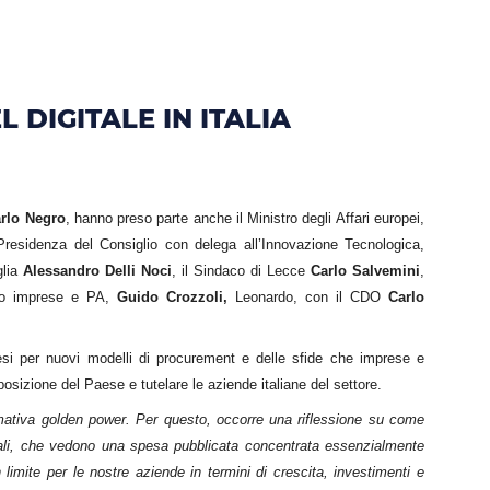
O DEL DIGITALE IN ITALIA
DIGITALE IN ITALIA
rlo Negro
, hanno preso parte anche il Ministro degli Affari europei,
a Presidenza del Consiglio con delega all’Innovazione Tecnologica,
glia
Alessandro Delli Noci
, il Sindaco di Lecce
Carlo Salvemini
,
ato imprese e PA,
Guido Crozzoli,
Leonardo, con il CDO
Carlo
otesi per nuovi modelli di procurement e delle sfide che imprese e
posizione del Paese e tutelare le aziende italiane del settore.
normativa golden power. Per questo, occorre una riflessione su come
tuali, che vedono una spesa pubblicata concentrata essenzialmente
 limite per le nostre aziende in termini di crescita, investimenti e