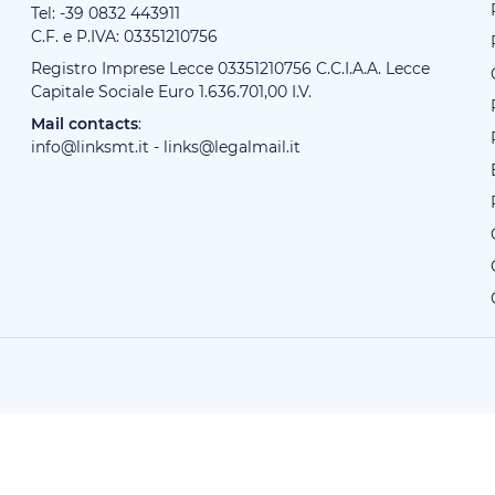
Tel: -39
0832 443911
C.F. e P.IVA: 03351210756
Registro Imprese Lecce 03351210756 C.C.I.A.A. Lecce
Capitale Sociale Euro 1.636.701,00 I.V.
Mail contacts
:
info@linksmt.it
-
links@legalmail.it