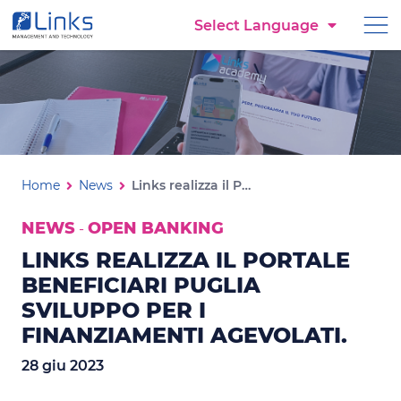
Torna alla homepage
Select Language
Vai al menu di navigazione
Vai ai contenuti
Vai al footer
Links realizza il Portale Bene
Ti trovi in:
Home
News
Links realizza il Portale Beneficiari Puglia Sviluppo per i finanziamenti agevolati.
NEWS
OPEN BANKING
-
LINKS REALIZZA IL PORTALE
BENEFICIARI PUGLIA
SVILUPPO PER I
FINANZIAMENTI AGEVOLATI.
28 giu 2023