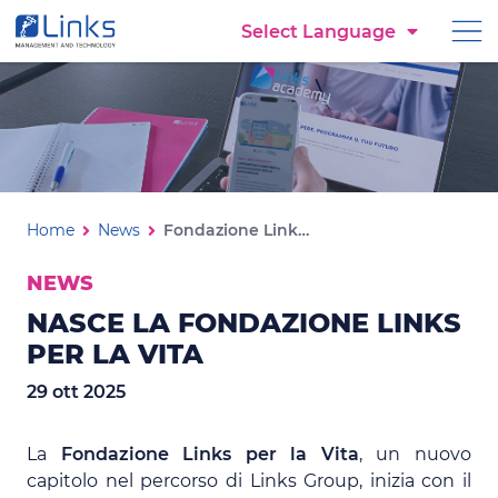
Torna alla homepage
Select Language
Vai al menu di navigazione
Vai ai contenuti
Vai al footer
Fondazione Links per la Vita
Ti trovi in:
Home
News
Fondazione Links per la Vita
NEWS
NASCE LA FONDAZIONE LINKS
PER LA VITA
29 ott 2025
La
Fondazione Links per la Vita
, un nuovo
capitolo nel percorso di Links Group, inizia con il