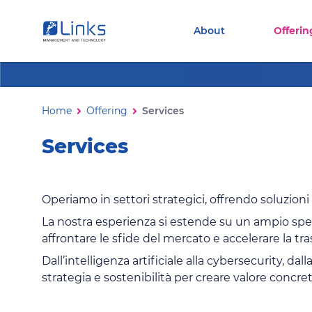
Torna alla homepage
Vai al menu di navigazione
About
Offerin
Vai ai contenuti
Vai al footer
Services
Ti trovi in:
Home
Offering
Services
Services
Operiamo in settori strategici, offrendo soluzioni
La nostra esperienza si estende su un ampio spet
affrontare le sfide del mercato e accelerare la tra
Dall’intelligenza artificiale alla cybersecurity, da
strategia e sostenibilità per creare valore concret