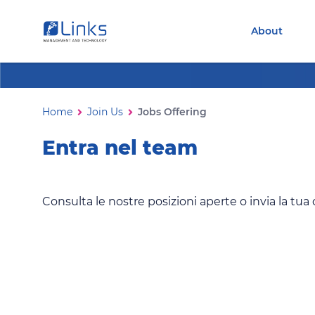
Torna alla homepage
Vai al menu di navigazione
About
Vai ai contenuti
Vai al footer
Jobs Offering
Ti trovi in:
Home
Join Us
Jobs Offering
Entra nel team
Consulta le nostre posizioni aperte o invia la t