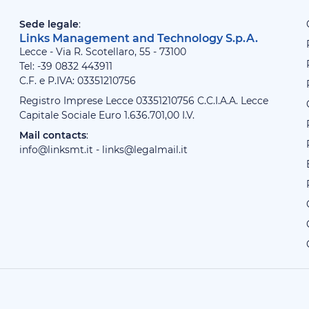
Sede legale
:
Links Management and Technology S.p.A.
Lecce - Via R. Scotellaro, 55 - 73100
Tel: -39
0832 443911
C.F. e P.IVA: 03351210756
Registro Imprese Lecce 03351210756 C.C.I.A.A. Lecce
Capitale Sociale Euro 1.636.701,00 I.V.
Mail contacts
:
info@linksmt.it
-
links@legalmail.it