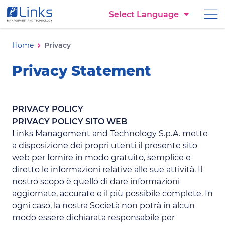
Torna alla homepage
Select Language
Vai al menu di navigazione
Vai ai contenuti
Privacy
Vai al footer
Ti trovi in:
Home
Privacy
Privacy Statement
PRIVACY POLICY
PRIVACY POLICY SITO WEB
Links Management and Technology S.p.A. mette
a disposizione dei propri utenti il presente sito
web per fornire in modo gratuito, semplice e
diretto le informazioni relative alle sue attività. Il
nostro scopo è quello di dare informazioni
aggiornate, accurate e il più possibile complete. In
ogni caso, la nostra Società non potrà in alcun
modo essere dichiarata responsabile per