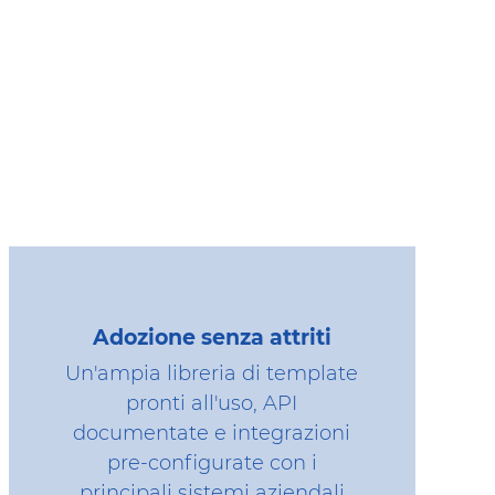
Adozione senza attriti
Un'ampia libreria di template
pronti all'uso, API
documentate e integrazioni
pre-configurate con i
principali sistemi aziendali