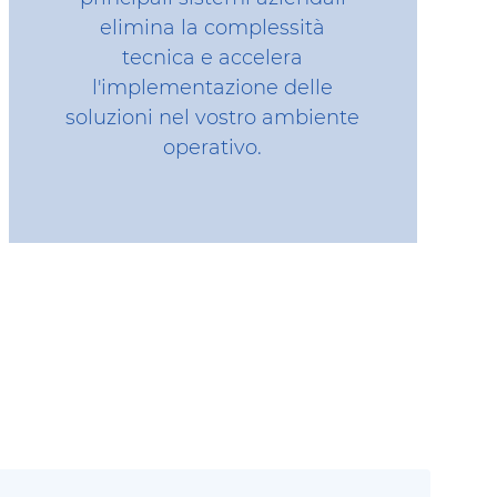
elimina la complessità
tecnica e accelera
l'implementazione delle
soluzioni nel vostro ambiente
operativo.