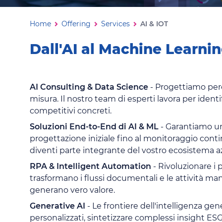
AI & IOT
Ti trovi in:
Home
Offering
Services
AI & IOT
Dall'AI al Machine Learnin
AI Consulting & Data Science
- Progettiamo perc
misura. Il nostro team di esperti lavora per identi
competitivi concreti.
Soluzioni End-to-End di AI & ML
- Garantiamo un'
progettazione iniziale fino al monitoraggio contin
diventi parte integrante del vostro ecosistema a
RPA & Intelligent Automation
- Rivoluzionare i 
trasformano i flussi documentali e le attività manu
generano vero valore.
Generative AI
- Le frontiere dell'intelligenza ge
personalizzati, sintetizzare complessi insight E