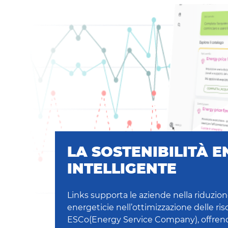
LA SOSTENIBILITÀ 
INTELLIGENTE
Links supporta le aziende nella riduzio
energeticie nell’ottimizzazione delle riso
ESCo(Energy Service Company), offrend