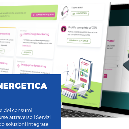
ENERGETICA
ne dei consumi
rse attraverso i Servizi
o soluzioni integrate