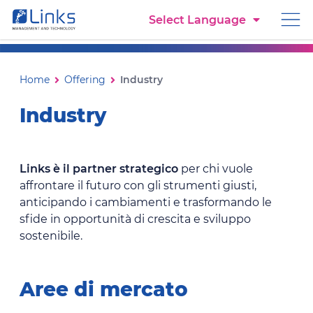
Torna alla homepage
Select Language
Vai al menu di navigazione
Vai ai contenuti
Vai al footer
Industry
Ti trovi in:
Home
Offering
Industry
Industry
Links è il partner strategico
per chi vuole
affrontare il futuro con gli strumenti giusti,
anticipando i cambiamenti e trasformando le
sfide in opportunità di crescita e sviluppo
sostenibile.​
Aree di mercato