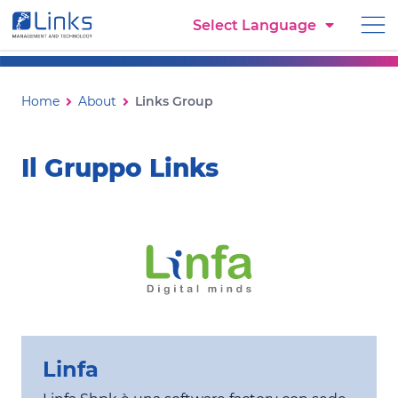
Torna alla homepage
Select Language
Vai al menu di navigazione
Vai ai contenuti
Vai al footer
Links Group
Ti trovi in:
Home
About
Links Group
Il Gruppo Links
Linfa